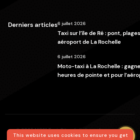
Derniers articles
6 juillet 2026
Taxi sur l’île de Ré : pont, plage
aéroport de La Rochelle
6 juillet 2026
Moto-taxi à La Rochelle : gagn
heures de pointe et pour l’aéro
© 2025 MC21 Taxi Site réalisé par Agence
This website uses cookies to ensure you get
123web