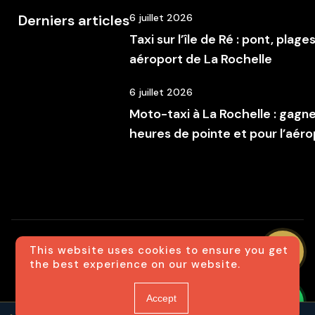
Derniers articles
6 juillet 2026
Taxi sur l’île de Ré : pont, plage
aéroport de La Rochelle
6 juillet 2026
Moto-taxi à La Rochelle : gagn
heures de pointe et pour l’aéro
This website uses cookies to ensure you get
© 2025 MC21 Taxi Site réalisé par Agence
the best experience on our website.
123web
Accept