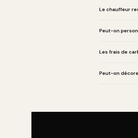
week-end.
Le chauffeur res
Oui, Mathieu reste
voulez.
Peut-on personna
Absolument. C'est 
votre programme.
Les frais de car
Oui, le tarif compr
Peut-on décorer
Oui, on accepte le
que tout soit parfa