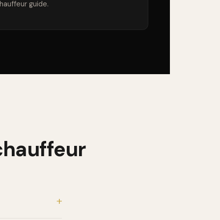
hauffeur guide.
 chauffeur
+
rnée complète et