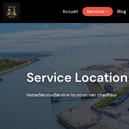
Accueil
Services
Blog
Service Location
Home
Service
Service location van chauffeur