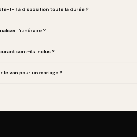
te-t-il à disposition toute la durée ?
 avec vous pendant toute la prestation. Il vous conduit où vous v
liser l'itinéraire ?
du sur-mesure. Vous définissez les étapes, les horaires, les arrêts
burant sont-ils inclus ?
end le véhicule, le chauffeur et le carburant. Aucun frais caché.
 le van pour un mariage ?
s décorations légères (rubans, fleurs). On en discute ensemble à l
it.