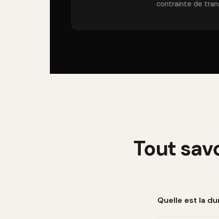
contrainte de tran
Tout savo
Quelle est la d
La durée minimum 