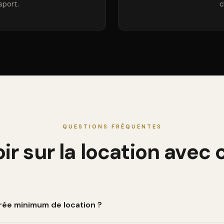
sport.
c
QUESTIONS FRÉQUENTES
ir sur la location avec
urée minimum de location ?
est d'une demi-journée (4h). On propose aussi des formules jou