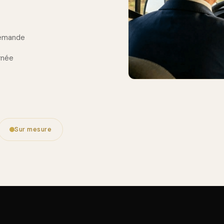
demande
urnée
Sur mesure