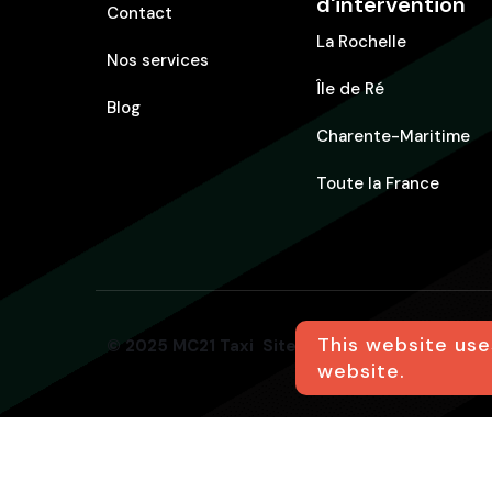
d'intervention
Contact
La Rochelle
Nos services
Île de Ré
Blog
Charente-Maritime
Toute la France
This website use
© 2025 MC21 Taxi Site réalisé par Agence 12
website.
TAXI CONVENTIONNÉ & T