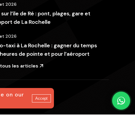
llet 2026
 sur l’île de Ré : pont, plages, gare et
port de La Rochelle
llet 2026
-taxi à La Rochelle : gagner du temps
heures de pointe et pour l’aéroport
 tous les articles
ce on our
itique de confidentialité
Accept
D’AUNIS ET L’ÎLE DE RÉ