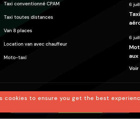
Taxi conventionné CPAM
6 jui
Taxi
Taxi toutes distances
aéro
Van 8 places
6 jui
Location van avec chauffeur
Moto
aux 
Moto-taxi
Voir
s cookies to ensure you get the best experien
3web
Mentions légales
Pol
📞 06 50 42 31 36
💬 WhatsApp
✉️ Email
OUTES DISTANCES DANS L’AGGLOMÉRATION DE LA ROCHELLE, LE PAYS 