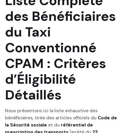
Liste Complète
des Bénéficiaires
du Taxi
Conventionné
CPAM : Critères
d’Éligibilité
Détaillés
Nous présentons ici la liste exhaustive des
bénéficiaires, tirée des articles officiels du
Code de
la Sécurité sociale
et du
référentiel de
prescription des transports
(arrêté du
23