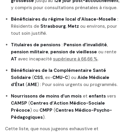
grossesse
jusqu’au
12e jour post-accouchement
,
y compris pour consultations prénatales à risque.
Bénéficiaires du régime local d’Alsace-Moselle
:
Résidents de
Strasbourg
,
Metz
ou environs, pour
tout soin justifié.
Titulaires de pensions
:
Pension d’invalidité
,
pension militaire
,
pension de vieillesse
ou rente
AT
avec incapacité
supérieure à 66,66 %
.
Bénéficiaires de la Complémentaire Santé
Solidaire
(
CSS
, ex-
CMU-C
) ou
Aide Médicale
d’État
(
AME
) : Pour soins urgents ou programmés.
Nourrissons de moins d’un mois
et
enfants
vers
CAMSP
(
Centres d’Action Médico-Sociale
Précoce
) ou
CMPP
(
Centres Médico-Psycho-
Pédagogiques
).
Cette liste, que nous jugeons exhaustive et