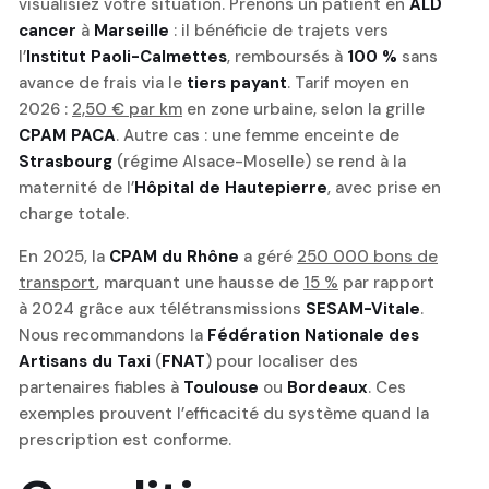
visualisiez votre situation. Prenons un patient en
ALD
cancer
à
Marseille
: il bénéficie de trajets vers
l’
Institut Paoli-Calmettes
, remboursés à
100 %
sans
avance de frais via le
tiers payant
. Tarif moyen en
2026 :
2,50 € par km
en zone urbaine, selon la grille
CPAM PACA
. Autre cas : une femme enceinte de
Strasbourg
(régime Alsace-Moselle) se rend à la
maternité de l’
Hôpital de Hautepierre
, avec prise en
charge totale.
En 2025, la
CPAM du Rhône
a géré
250 000 bons de
transport
, marquant une hausse de
15 %
par rapport
à 2024 grâce aux télétransmissions
SESAM-Vitale
.
Nous recommandons la
Fédération Nationale des
Artisans du Taxi
(
FNAT
) pour localiser des
partenaires fiables à
Toulouse
ou
Bordeaux
. Ces
exemples prouvent l’efficacité du système quand la
prescription est conforme.