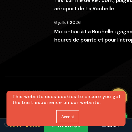
Taxi sur l’île de Ré : pont, plage
aéroport de La Rochelle
6 juillet 2026
Moto-taxi à La Rochelle : gagn
heures de pointe et pour l’aéro
© 2025 MC21 Taxi Site réalisé par Agence
This website uses cookies to ensure you get
123web
the best experience on our website.
Mentions légales
Politique de confidentialité
Accept
06 50 42 31 36
WhatsApp
Email