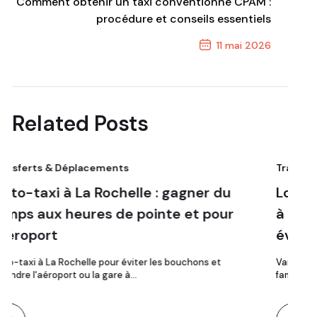
Comment obtenir un taxi conventionné CPAM :
procédure et conseils essentiels
11 mai 2026
Next Post
Related Posts
Transferts & Déplacements
le : gagner du
Louer un van 8 places ave
pointe et pour
à La Rochelle : groupes, fa
événements
ter les bouchons et
Van 8 places avec chauffeur à La Roche
…
familles, mariages et séminaires :…